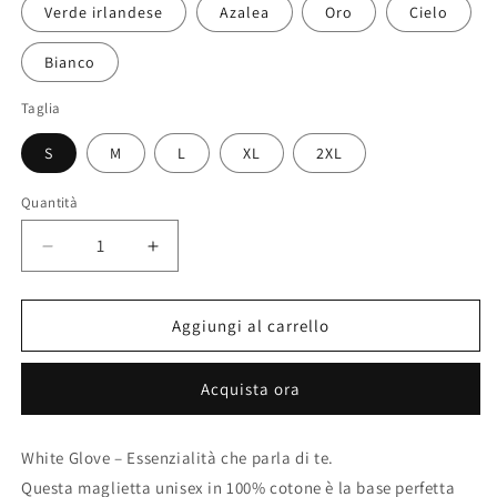
Verde irlandese
Azalea
Oro
Cielo
Bianco
Taglia
S
M
L
XL
2XL
Quantità
Quantità
Diminuisci
Aumenta
quantità
quantità
per
per
W.G.
W.G.
Aggiungi al carrello
T-
T-
shirt
shirt
Acquista ora
unisex
unisex
White Glove – Essenzialità che parla di te.
Questa maglietta unisex in 100% cotone è la base perfetta