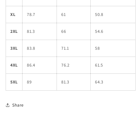
XL
78.7
61
50.8
2XL
81.3
66
54.6
3XL
83.8
71.1
58
4XL
86.4
76.2
61.5
5XL
89
81.3
64.3
Share