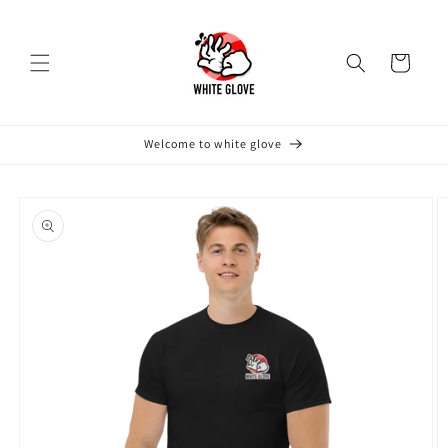
Vai
direttamente
ai contenuti
Carrello
Welcome to white glove
Passa alle
informazioni
sul prodotto