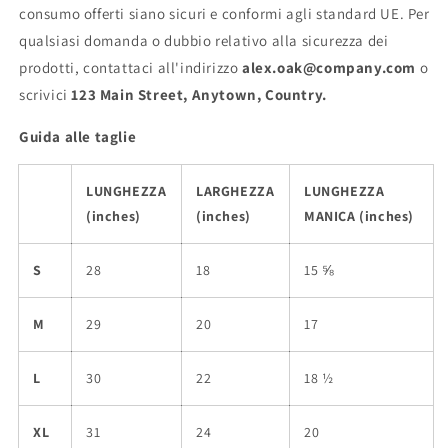
consumo offerti siano sicuri e conformi agli standard UE. Per
qualsiasi domanda o dubbio relativo alla sicurezza dei
prodotti, contattaci all'indirizzo
alex.oak@company.com
o
scrivici
123 Main Street, Anytown, Country.
Guida alle taglie
LUNGHEZZA
LARGHEZZA
LUNGHEZZA
(inches)
(inches)
MANICA (inches)
S
28
18
15 ⅝
M
29
20
17
L
30
22
18 ½
XL
31
24
20