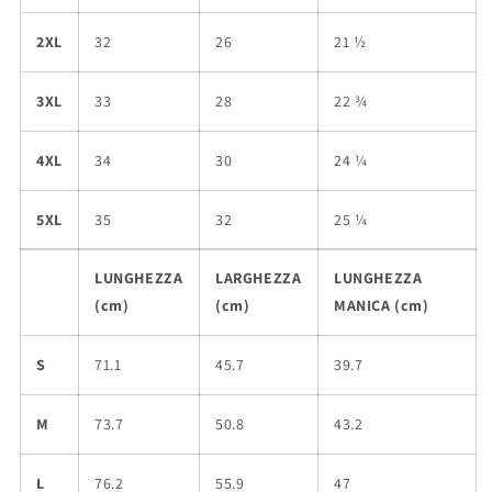
2XL
32
26
21 ½
3XL
33
28
22 ¾
4XL
34
30
24 ¼
5XL
35
32
25 ¼
LUNGHEZZA
LARGHEZZA
LUNGHEZZA
(cm)
(cm)
MANICA (cm)
S
71.1
45.7
39.7
M
73.7
50.8
43.2
L
76.2
55.9
47