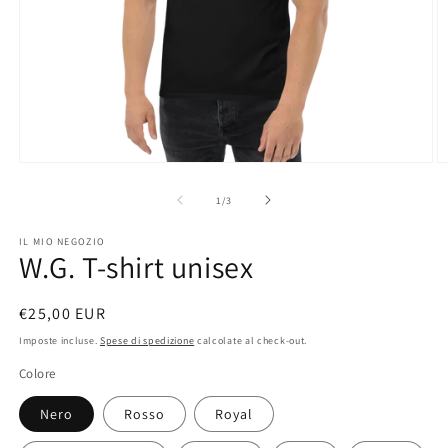
Apri
A
contenuti
c
multimediali
m
su
1
/
3
1
2
in
in
IL MIO NEGOZIO
finestra
fi
W.G. T-shirt unisex
modale
m
Prezzo
€25,00 EUR
di
Imposte incluse.
Spese di spedizione
calcolate al check-out.
listino
Colore
Nero
Rosso
Royal